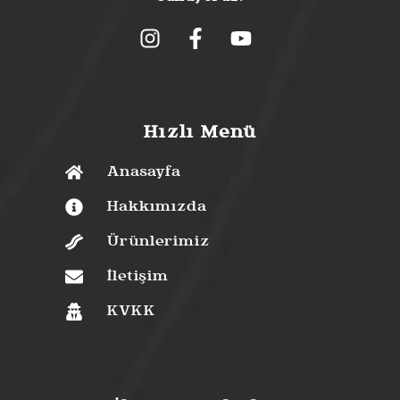
Hızlı Menü
Anasayfa
Hakkımızda
Ürünlerimiz
İletişim
KVKK