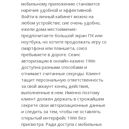
мобильному приложению становится
наречие удобной и эффективной.
Войти в личный кабинет можно на
любом устройстве; сие очень удобно,
ежели дома местоимение-
предпочитаете большой экран ПК или
ноутбука, но хотите продолжать игру со
смартфона или планшета, союз
пребываете в дороге. Сеанс
авторизации в онлайн-казино 1Win
доступна разными способами и
отнимает считанные секунды. Клиент
тащит персональную ответственность
за свой аккаунт конец действия,
выполненные в нем. Именно поэтому
клиент должен держать в строжайшем
секрете свои авторизационные данные
и следить за тем, чтобы не оставлять
открытый интерфейс 1Win без
присмотра. Ради доступа с мобильных