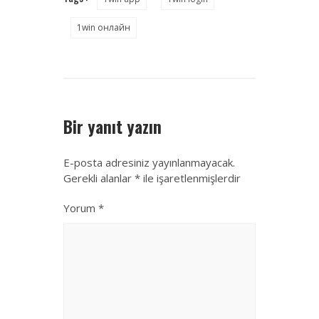
1win онлайн
Bir yanıt yazın
E-posta adresiniz yayınlanmayacak.
Gerekli alanlar
*
ile işaretlenmişlerdir
Yorum
*