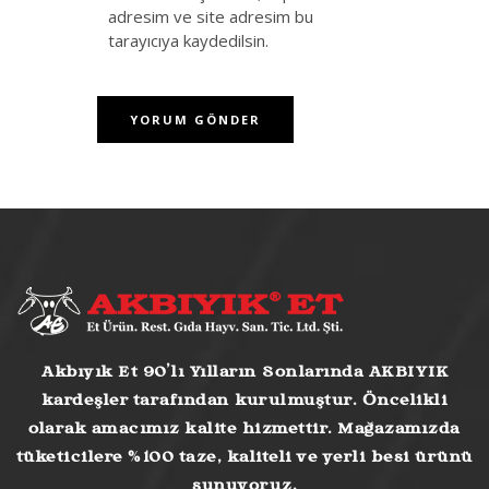
adresim ve site adresim bu
tarayıcıya kaydedilsin.
Akbıyık Et 90’lı Yılların Sonlarında AKBIYIK
kardeşler tarafından kurulmuştur. Öncelikli
olarak amacımız kalite hizmettir. Mağazamızda
tüketicilere %100 taze, kaliteli ve yerli besi ürünü
sunuyoruz.