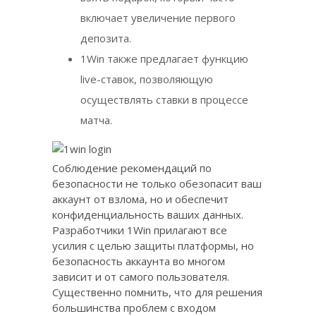
включает увеличение первого͏
депозита.
1Win также предлагает функцию
live-ставок, позволяющую
осуществлять ставки в процессе
матча.
Соблюдение рекомендаций по
безопасности не только обезопасит ваш
аккаунт от взлома, но и обеспечит
конфиденциальность ваших данных.
Разработчики 1Win прилагают все
усилия с целью защиты платформы, но
безопасность аккаунта во многом
зависит и от самого пользователя.
Существенно помнить, что для решения
большинства проблем с входом