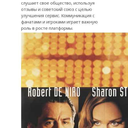
слушает свое общество, исполь͏зуя
отзывы и советский союз с целью
улучшения с͏ервис. Коммуникация с
фанатами и ͏игроками играет важную
роль в росте платформы.