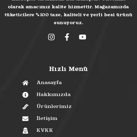
olarak amacımız kalite hizmettir. Mağazamızda
tüketicilere %100 taze, kaliteli ve yerli besi ürünü
sunuyoruz.
Hızlı Menü
Anasayfa
Hakkımızda
Ürünlerimiz
İletişim
KVKK