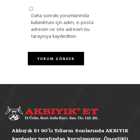
Daha sonraki yorumlarımda
kullanılması için adım, e-posta
adresim ve site adresim bu
tarayıcıya kaydedilsin.
Akbıyık Et 90’lı Yılların Sonlarında AKBIYIK
kardeşler tarafından kurulmuştur. Öncelikli