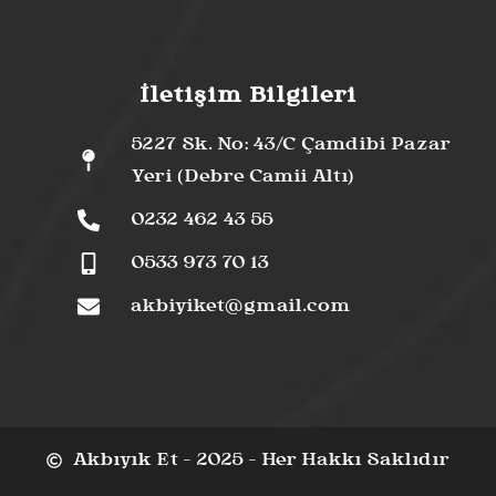
İletişim Bilgileri
5227 Sk. No: 43/C Çamdibi Pazar
Yeri (Debre Camii Altı)
0232 462 43 55
0533 973 70 13
akbiyiket@gmail.com
Akbıyık Et - 2025 - Her Hakkı Saklıdır