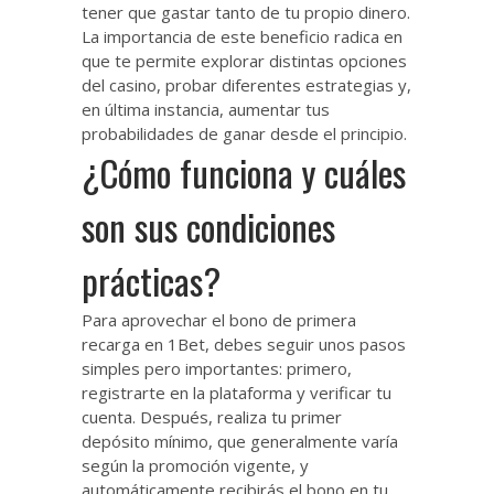
tener que gastar tanto de tu propio dinero.
La importancia de este beneficio radica en
que te permite explorar distintas opciones
del casino, probar diferentes estrategias y,
en última instancia, aumentar tus
probabilidades de ganar desde el principio.
¿Cómo funciona y cuáles
son sus condiciones
prácticas?
Para aprovechar el bono de primera
recarga en 1Bet, debes seguir unos pasos
simples pero importantes: primero,
registrarte en la plataforma y verificar tu
cuenta. Después, realiza tu primer
depósito mínimo, que generalmente varía
según la promoción vigente, y
automáticamente recibirás el bono en tu