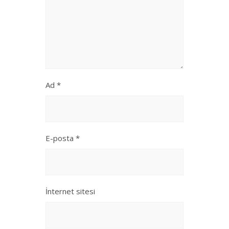
Ad
*
E-posta
*
İnternet sitesi