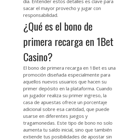
día. Entender estos detalles es clave para
sacar el mayor provecho y jugar con
responsabilidad.
¿Qué es el bono de
primera recarga en 1Bet
Casino?
El bono de primera recarga en 1Bet es una
promoción diseñada especialmente para
aquellos nuevos usuarios que hacen su
primer depósito en la plataforma. Cuando
un jugador realiza su primer ingreso, la
casa de apuestas ofrece un porcentaje
adicional sobre esa cantidad, que puede
usarse en diferentes juegos y
tragamonedas. Este tipo de bono no solo
aumenta tu saldo inicial, sino que también
extiende tus posibilidades de apostar sin