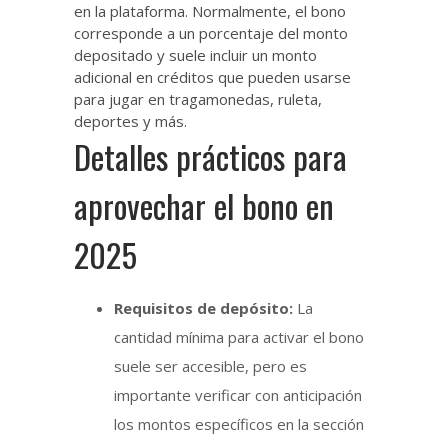
en la plataforma. Normalmente, el bono
corresponde a un porcentaje del monto
depositado y suele incluir un monto
adicional en créditos que pueden usarse
para jugar en tragamonedas, ruleta,
deportes y más.
Detalles prácticos para
aprovechar el bono en
2025
Requisitos de depósito:
La
cantidad mínima para activar el bono
suele ser accesible, pero es
importante verificar con anticipación
los montos específicos en la sección