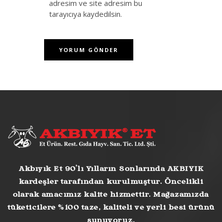
adresim ve site adresim bu
tarayıcıya kaydedilsin.
Akbıyık Et 90’lı Yılların Sonlarında AKBIYIK
kardeşler tarafından kurulmuştur. Öncelikli
olarak amacımız kalite hizmettir. Mağazamızda
tüketicilere %100 taze, kaliteli ve yerli besi ürünü
sunuyoruz.