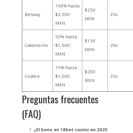
100% hasta
$250
Betway
$2,500
35x
MXN
MXN
50% hasta
$150
Caliente.mx
$1,500
20x
MXN
MXN
75% hasta
$200
Codere
$1,000
25x
MXN
MXN
Preguntas frecuentes
(FAQ)
¿El bono en 18bet casino en 2025