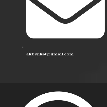
akbiyiket@gmail.com