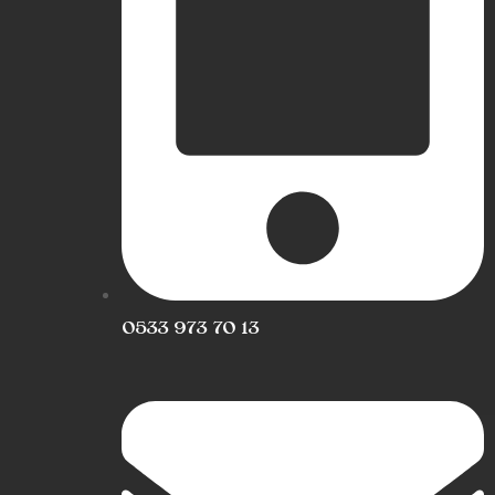
0533 973 70 13