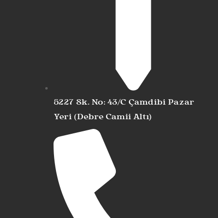
5227 Sk. No: 43/C Çamdibi Pazar
Yeri (Debre Camii Altı)