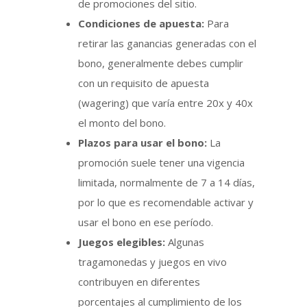
de promociones del sitio.
Condiciones de apuesta:
Para
retirar las ganancias generadas con el
bono, generalmente debes cumplir
con un requisito de apuesta
(wagering) que varía entre 20x y 40x
el monto del bono.
Plazos para usar el bono:
La
promoción suele tener una vigencia
limitada, normalmente de 7 a 14 días,
por lo que es recomendable activar y
usar el bono en ese período.
Juegos elegibles:
Algunas
tragamonedas y juegos en vivo
contribuyen en diferentes
porcentajes al cumplimiento de los