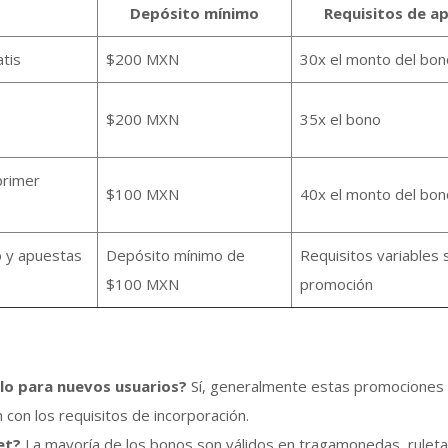
Depósito mínimo
Requisitos de a
tis
$200 MXN
30x el monto del bon
$200 MXN
35x el bono
primer
$100 MXN
40x el monto del bon
o y apuestas
Depósito mínimo de
Requisitos variables
$100 MXN
promoción
olo para nuevos usuarios?
Sí, generalmente estas promociones 
 con los requisitos de incorporación.
et?
La mayoría de los bonos son válidos en tragamonedas, ruletas