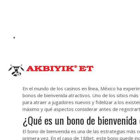
0 232 462 43 55
Anasayfa
H
En el mundo de los casinos en línea, México ha experi
bonos de bienvenida atractivos. Uno de los sitios má
para atraer a jugadores nuevos y fidelizar a los exist
máximo y qué aspectos considerar antes de registrarte.
¿Qué es un bono de bienvenida 
El bono de bienvenida es una de las estrategias más com
primera vez. En el caso de 18Bet, este bono puede inclu