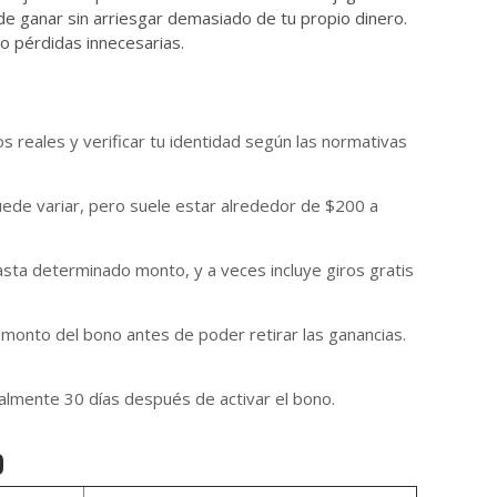
de ganar sin arriesgar demasiado de tu propio dinero.
o pérdidas innecesarias.
 reales y verificar tu identidad según las normativas
ede variar, pero suele estar alrededor de $200 a
ta determinado monto, y a veces incluye giros gratis
 monto del bono antes de poder retirar las ganancias.
almente 30 días después de activar el bono.
o