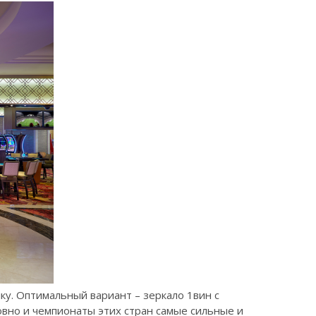
ку. Оптимальный вариант – зеркало 1вин с
овно и чемпионаты этих стран самые сильные и