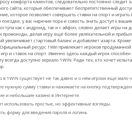
просу комфорта клиентов, следовательно постоянно следит з
ого сайта, которые обеспечивают беспрепятственный доступ 
е, которое позволяет совершать ставки на спорт и играть в
в поездке, у вас наречие пора и совесть знать доступ к ва
упа как с андроид, так и с айфон, словно делает игры на д
 и промокоды, делая игру ещё более увлекательной и прибы
 увеличивает стартовый баланс и добавляет азарта. Кроме 
 Официальный ресурс 1Win привлекает игроков продуманной
гр и ставок на спорт. Именно здесь каждый игрок способен 
ту всегда доступно зеркало 1WIN. Ради тех, кто хочет испыт
р.
о в 1WIN существует не так давно и о нём игроки еще мало ч
те нужную сумму ставки и нажимаете на кнопку подтвержден
ие и небольшие казино в Интернете.
оит использовать простые, но эффективные взгляды.
ть форму для введения пароля и логина.