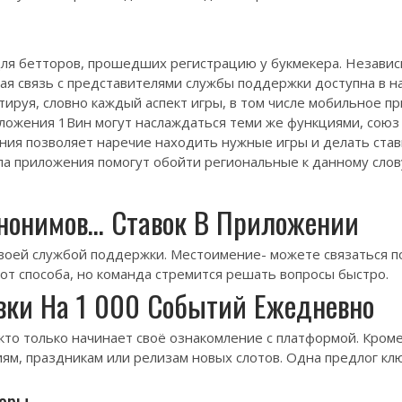
для бетторов, прошедших регистрацию у букмекера. Независ
ая связь с представителями службы поддержки доступна в н
ируя, словно каждый аспект игры, в том числе мобильное п
иложения 1Вин могут наслаждаться теми же функциями, союз
ния позволяет наречие находить нужные игры и делать став
ла приложения помогут обойти региональные к данному слову
нонимов… Ставо͏к В Приложени͏и
 своей службой поддержки. Местоимение- можете связаться п
т от способа, но команда стремится решать вопросы быстро.
вки На 1 000 Событий Ежедневно
кто только начинает своё ознакомление с платформой. Кроме
ям, праздникам или релизам новых слотов. Одна предлог к
торы