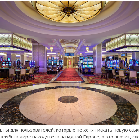
ьны для пользователей, которые не хотят искать новую ссыл
убы в мире находятся в западной Европе, а это значит, сл