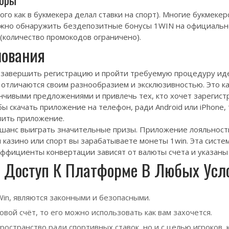
того как в букмекера делал ставки на спорт). Многие букмек
жно обнаружить бездепозитные бонусы 1WIN на официальном
(количество промокодов ограничено).
нования
 завершить регистрацию и пройти требуемую процедуру иде
 отличаются своим разнообразием и эксклюзивностью. Это к
чивыми предложениями и привлечь тех, кто хочет зарегистр
бы скачать приложение на телефон, ради Android или iPhone
вить приложение.
 шанс выиграть значительные призы. Приложение лояльност
ы казино или спорт вы зарабатываете монеты 1win. Эта сист
эффициенты конвертации зависят от валюты счета и указаны
й Доступ К Платформе В Любых Усл
Win, являются законными и безопасными.
вой счёт, то его можно использовать как вам захочется.
пространство ради спортивных ставок, но и с целью игроков, 