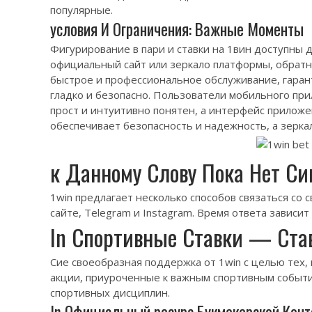
популярные.
условия И О͏граничения: Важные Моменты
Фигурирование в пари и ставки на 1вин доступны 
официальный сайт или зеркало платформы, обратн
быстрое и профессиональное обслуживание, гарант
гладко и безопасно. Пользователи мобильного пр
прост и интуитивно понятен, а интерфейс приложе
обеспечивает безопасность и надежность, а зерка
к Данному Слову Пока Нет Си
1win предлагает несколько способов связаться со
сайте, Telegram и Instagram. Время ответа зависи
In Спортивные Ставки — Ста
Сие своеобразная поддержка от 1win с целью тех, 
акции, приуроченные к важным спортивным событи
спортивных дисциплин.
In Официальный ресурс Букмекерской Кон