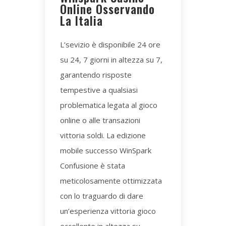
Online Osservando
La Italia
L’sevizio è disponibile 24 ore
su 24, 7 giorni in altezza su 7,
garantendo risposte
tempestive a qualsiasi
problematica legata al gioco
online o alle transazioni
vittoria soldi. La edizione
mobile successo WinSpark
Confusione è stata
meticolosamente ottimizzata
con lo traguardo di dare
un’esperienza vittoria gioco