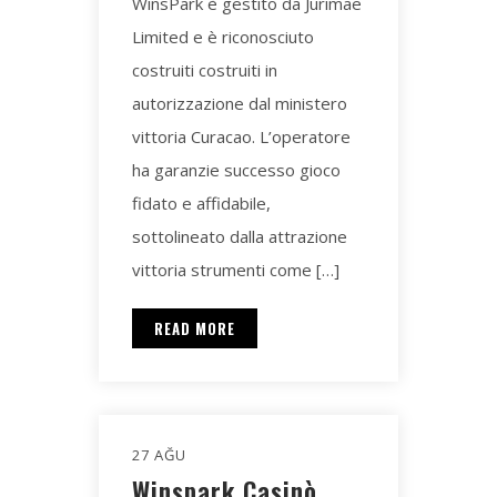
WinsPark è gestito da Jurimae
Limited e è riconosciuto
costruiti costruiti in
autorizzazione dal ministero
vittoria Curacao. L’operatore
ha garanzie successo gioco
fidato e affidabile,
sottolineato dalla attrazione
vittoria strumenti come […]
READ MORE
27 AĞU
Winspark Casinò