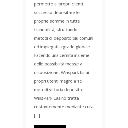
permette ai propri clienti
successo depositare le
proprie somme in tutta
tranquillità, sfruttando i
metodi di deposito più comuni
ed impiegati a grado globale.
Facendo una cernita insieme
delle possibilità messe a
disposizione, Winspark ha ai
propri utenti magro a 15
metodi vittoria deposito.
WinsPark Casinò tratta
costantemente mediante cura
[…]