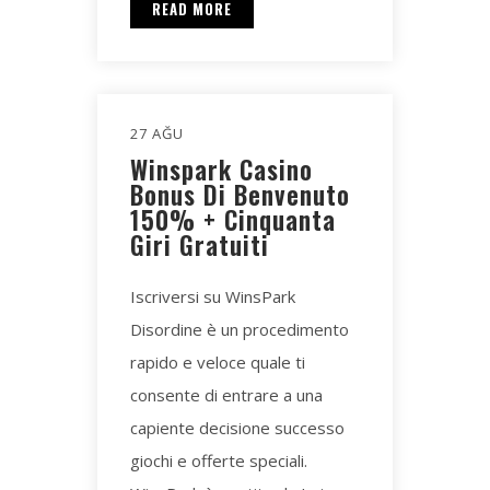
READ MORE
27 AĞU
Winspark Casino
Bonus Di Benvenuto
150% + Cinquanta
Giri Gratuiti
Iscriversi su WinsPark
Disordine è un procedimento
rapido e veloce quale ti
consente di entrare a una
capiente decisione successo
giochi e offerte speciali.