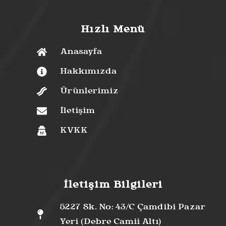
Hızlı Menü
Anasayfa
Hakkımızda
Ürünlerimiz
İletişim
KVKK
İletişim Bilgileri
5227 Sk. No: 43/C Çamdibi Pazar
Yeri (Debre Camii Altı)