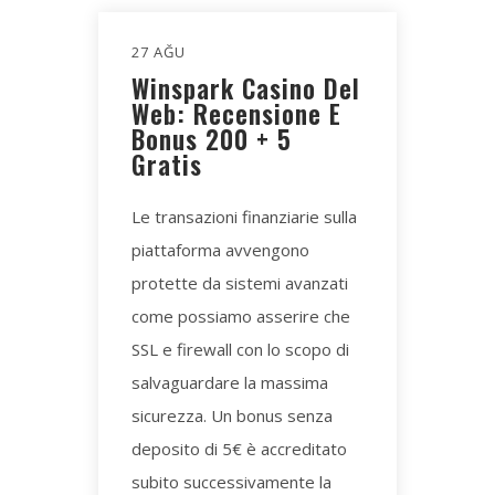
27 AĞU
Winspark Casino Del
Web: Recensione E
Bonus 200 + 5
Gratis
Le transazioni finanziarie sulla
piattaforma avvengono
protette da sistemi avanzati
come possiamo asserire che
SSL e firewall con lo scopo di
salvaguardare la massima
sicurezza. Un bonus senza
deposito di 5€ è accreditato
subito successivamente la