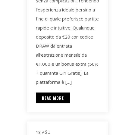
senza complicazioni, rendendo
l’esperienza ideale persino a
fine di quale preferisce partite
rapide e intuitive. Qualunque
deposito da €20 con codice
DRAW dà entrata
all’estrazione mensile da
€1.000 e un bonus extra (50%
+ quaranta Giri Gratis). La
piattaforma è […]
READ MORE
18 AĞU