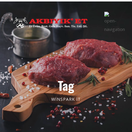
Tag
WINSPARK IT