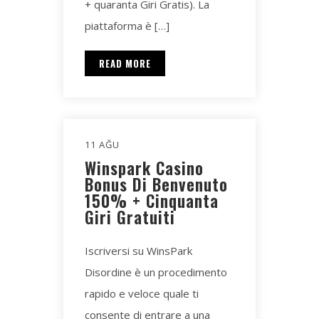
+ quaranta Giri Gratis). La
piattaforma è […]
READ MORE
11 AĞU
Winspark Casino
Bonus Di Benvenuto
150% + Cinquanta
Giri Gratuiti
Iscriversi su WinsPark
Disordine è un procedimento
rapido e veloce quale ti
consente di entrare a una