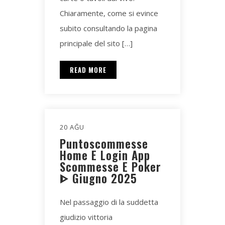
Chiaramente, come si evince
subito consultando la pagina
principale del sito […]
READ MORE
20 AĞU
Puntoscommesse
Home E Login App
Scommesse E Poker
ᐈ Giugno 2025
Nel passaggio di la suddetta
giudizio vittoria