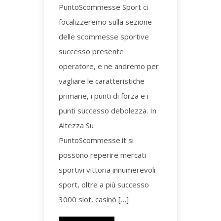
PuntoScommesse Sport ci
focalizzeremo sulla sezione
delle scommesse sportive
successo presente
operatore, e ne andremo per
vagliare le caratteristiche
primarie, i punti di forza e i
punti successo debolezza. In
Altezza Su
PuntoScommesse.it si
possono reperire mercati
sportivi vittoria innumerevoli
sport, oltre a più successo
3000 slot, casinò […]