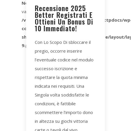
Notice
: Trying to access array offset on
Recensione 2025
value of type bool in
Better Registrati E
Ottieni Un Bonus Di
/var/www/vhosts/akbiyiket.com.tr/httpdocs/wp
10 Immediato!
content/plugins/nd-
shortcodes/addons/templates/archive/layout/la
Con Lo Scopo Di sbloccare il
9.php
on line
157
pregio, occorre inserire
l’eventuale codice nel modulo
successo iscrizione e
rispettare la quota minima
indicata nei requisiti. Una
Singola volta soddisfatte le
condizioni, è fattibile
scommettere l’importo dono
in altezza su giochi vittoria
carte o tavoli dal vivo.