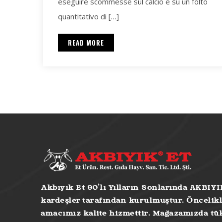
eseguire scommesse sul calcio e su un folto
quantitativo di […]
READ MORE
Akbıyık Et 90’lı Yılların Sonlarında AKBIYI
kardeşler tarafından kurulmuştur. Öncelikl
amacımız kalite hizmettir. Mağazamızda tük