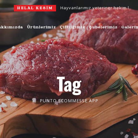
Hayvanlarımız veteriner hekim kontrolünde
HELAL KESİM
akkımızda
Ürünlerimiz
Çiftliğimiz
Şubelerimiz
Galeri
Tag
PUNTO SCOMMESSE APP