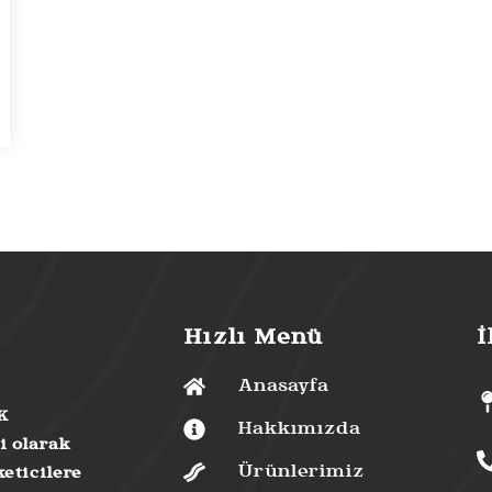
Hızlı Menü
İ
Anasayfa
K
Hakkımızda
i olarak
Ürünlerimiz
eticilere