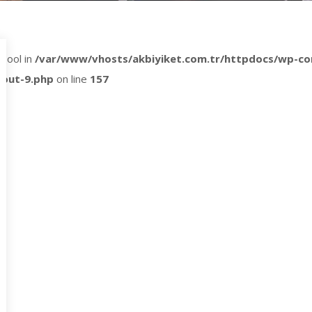
 bool in
/var/www/vhosts/akbiyiket.com.tr/httpdocs/wp-con
yout-9.php
on line
157