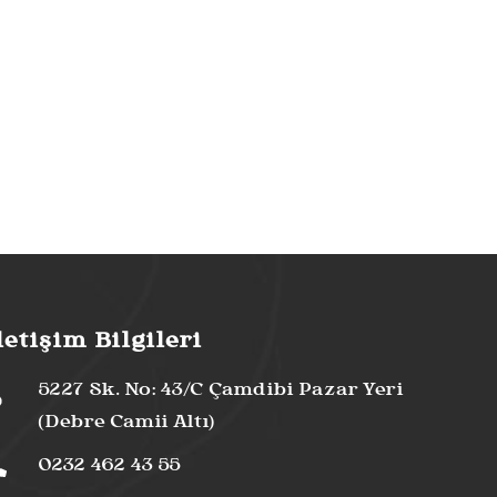
letişim Bilgileri
5227 Sk. No: 43/C Çamdibi Pazar Yeri
(Debre Camii Altı)
0232 462 43 55