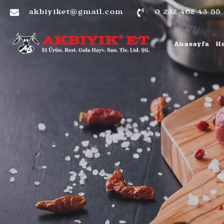
akbiyiket@gmail.com
0 232 462 43 55
Anasayfa
H