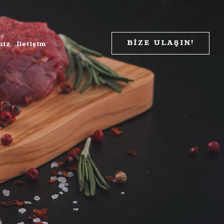
 yetiştirilerek İSLAMİ kurallara uygun olarak kesilmektedir.
BİZE ULAŞIN!
miz
İletişim