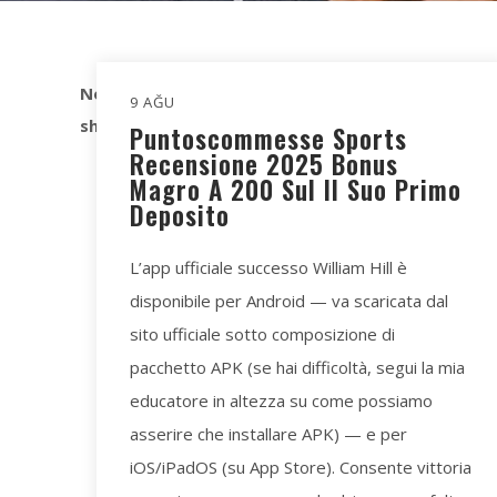
Notice
: Trying to access array offset on value of type
9 AĞU
shortcodes/addons/templates/archive/layout/la
Puntoscommesse Sports
Recensione 2025 Bonus
Magro A 200 Sul Il Suo Primo
Deposito
L’app ufficiale successo William Hill è
disponibile per Android — va scaricata dal
sito ufficiale sotto composizione di
pacchetto APK (se hai difficoltà, segui la mia
educatore in altezza su come possiamo
asserire che installare APK) — e per
iOS/iPadOS (su App Store). Consente vittoria