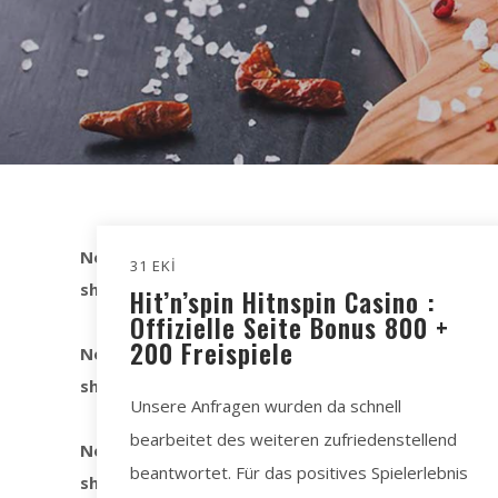
Notice
: Trying to access array offset on value of type
31 EKI
shortcodes/addons/templates/archive/layout/la
Hit’n’spin Hitnspin Casino :
Offizielle Seite Bonus 800 +
200 Freispiele
Notice
: Trying to access array offset on value of type
shortcodes/addons/templates/archive/layout/la
Unsere Anfragen wurden da schnell
bearbeitet des weiteren zufriedenstellend
Notice
: Trying to access array offset on value of type
beantwortet. Für das positives Spielerlebnis
shortcodes/addons/templates/archive/layout/la