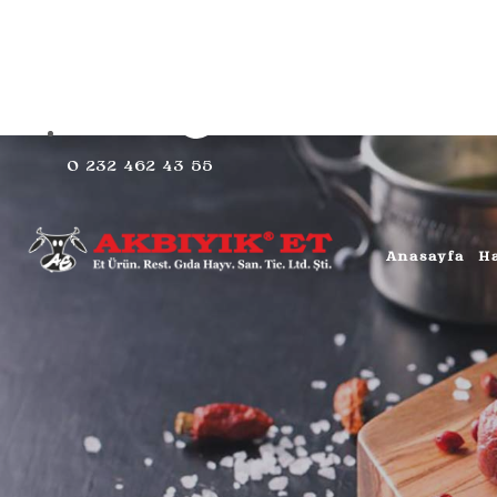
0 232 462 43 55
Anasayfa
H