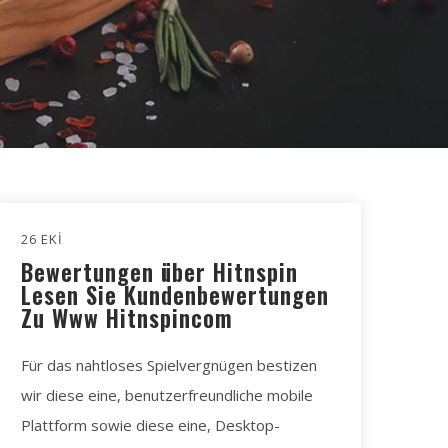
tent/plugins/nd-
26 EKI
Bewertungen über Hitnspin
Lesen Sie Kundenbewertungen
Zu Www Hitnspincom
tent/plugins/nd-
Für das nahtloses Spielvergnügen bestizen
wir diese eine, benutzerfreundliche mobile
tent/plugins/nd-
Plattform sowie diese eine, Desktop-