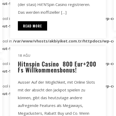
yout-9.php
on line
157
(der stasi) Hit’N’Spin Casino registrieren.
Das werden inoffizieller […]
 bool in
/var/www/vhosts/akbiyiket.com.tr/httpdocs/wp-con
yout-9.php
on line
READ MORE
157
 bool in
/var/www/vhosts/akbiyiket.com.tr/httpdocs/wp-con
yout-9.php
on line
157
18 AĞU
Hitnspin Casino ️ 800 Eur+200
 bool in
/var/www/vhosts/akbiyiket.com.tr/httpdocs/wp-con
Fs Willkommensbonus!
yout-9.php
on line
157
Ausser Auf der Möglichkeit, mit Online Slots
 bool in
/var/www/vhosts/akbiyiket.com.tr/httpdocs/wp-con
mit der absicht den Jackpot spielen zu
yout-9.php
on line
157
können, gibt das heutzutage andere
aufregende Features als Megaways,
Megaclusters, Rabatt Buy und Co. Wenn