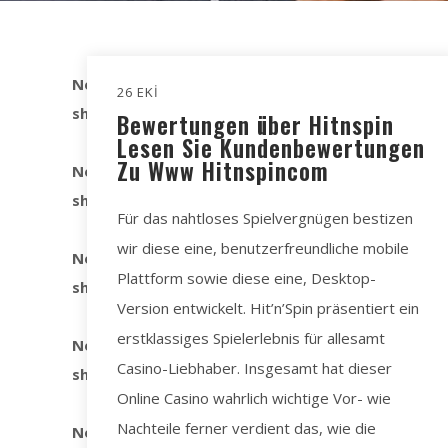
Notice
: Trying to access array offset on value of type
26 EKI
shortcodes/addons/templates/archive/layout/la
Bewertungen über Hitnspin
Lesen Sie Kundenbewertungen
Zu Www Hitnspincom
Notice
: Trying to access array offset on value of type
shortcodes/addons/templates/archive/layout/la
Für das nahtloses Spielvergnügen bestizen
wir diese eine, benutzerfreundliche mobile
Notice
: Trying to access array offset on value of type
Plattform sowie diese eine, Desktop-
shortcodes/addons/templates/archive/layout/la
Version entwickelt. Hit’n’Spin präsentiert ein
erstklassiges Spielerlebnis für allesamt
Notice
: Trying to access array offset on value of type
Casino-Liebhaber. Insgesamt hat dieser
shortcodes/addons/templates/archive/layout/la
Online Casino wahrlich wichtige Vor- wie
Nachteile ferner verdient das, wie die
Notice
: Trying to access array offset on value of type