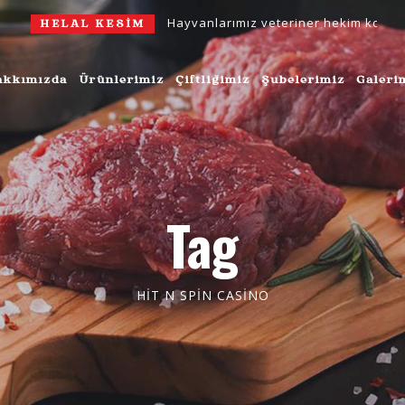
Hayvanlarımız veteriner hekim kontrolünde yet
ELAL KESİM
akkımızda
Ürünlerimiz
Çiftliğimiz
Şubelerimiz
Galeri
Tag
HIT N SPIN CASINO