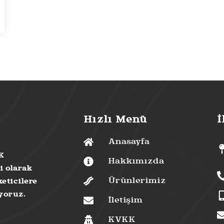
Hızlı Menü
İ
Anasayfa
K
Hakkımızda
i olarak
Ürünlerimiz
eticilere
uyoruz.
İletişim
KVKK