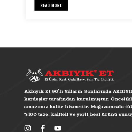
READ MORE
Akbıyık Et 90’lı Yılların Sonlarında AKBIYI
kardeşler tarafından kurulmuştur. Öncelikl
amacımız kalite hizmettir. Mağazamızda tük
%100 taze, kaliteli ve yerli besi ürünü sun