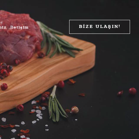
iştirilerek İSLAMİ kurallara uygun olarak kesilmektedir.
BİZE ULAŞIN!
miz
İletişim