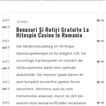
 bool in
/var/www/vhosts/akbiyiket.com.tr/httpdocs/wp-con
18 AĞU
yout-9.php
on line
157
Bonusuri Și Rotiri Gratuite La
Hitnspin Casino În Romania
 bool in
/var/www/vhosts/akbiyiket.com.tr/httpdocs/wp-con
Die Mindesteinzahlung im Hit’N’Spin
yout-9.php
on line
157
Gluecksspieltempel ist für lediglich 10€. Für
vorsichtige Kartenspieler ist natürlich die
 bool in
/var/www/vhosts/akbiyiket.com.tr/httpdocs/wp-con
Glücksspielseite daher eine optimale
yout-9.php
on line
157
Anlaufstelle. Die meisten Spiele kannst ihr
 bool in
/var/www/vhosts/akbiyiket.com.tr/httpdocs/wp-con
auch komplett kostenfrei spielen ferner
yout-9.php
on line
157
versichern . Möchtest auch du vom
Demomodus anlassen, musst du dich bei
 bool in
/var/www/vhosts/akbiyiket.com.tr/httpdocs/wp-con
weitem nicht einmal inoffizieller mitarbeiter