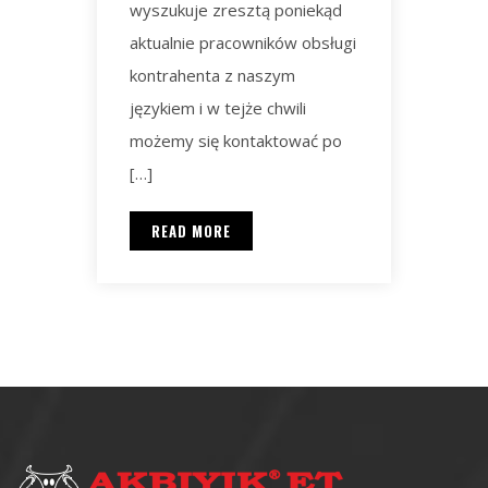
wyszukuje zresztą poniekąd
aktualnie pracowników obsługi
kontrahenta z naszym
językiem i w tejże chwili
możemy się kontaktować po
[…]
READ MORE