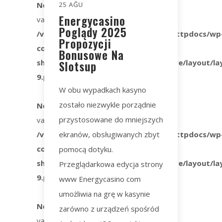
Notice
25 AĞU
: Trying to access array offset on
Energycasino
value of type bool in
Poglądy 2025
/var/www/vhosts/akbiyiket.com.tr/httpdocs/wp
Propozycji
content/plugins/nd-
Bonusowe Na
shortcodes/addons/templates/archive/layout/la
Slotsup
9.php
on line
157
W obu wypadkach kasyno
zostało niezwykle porządnie
Notice
: Trying to access array offset on
przystosowane do mniejszych
value of type bool in
/var/www/vhosts/akbiyiket.com.tr/httpdocs/wp
ekranów, obsługiwanych zbyt
content/plugins/nd-
pomocą dotyku.
shortcodes/addons/templates/archive/layout/la
Przeglądarkowa edycja strony
9.php
on line
157
www Energycasino com
umożliwia na grę w kasynie
Notice
: Trying to access array offset on
zarówno z urządzeń spośród
value of type bool in