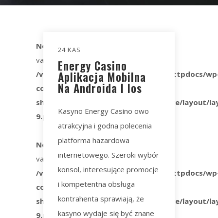
Notice
: Trying to access array offset on
24 KAS
value of type bool in
Energy Casino
Aplikacja Mobilna
/var/www/vhosts/akbiyiket.com.tr/httpdocs/wp
Na Androida I Ios
content/plugins/nd-
shortcodes/addons/templates/archive/layout/la
Kasyno Energy Casino owo
9.php
on line
157
atrakcyjna i godna polecenia
platforma hazardowa
Notice
: Trying to access array offset on
internetowego. Szeroki wybór
value of type bool in
konsol, interesujące promocje
/var/www/vhosts/akbiyiket.com.tr/httpdocs/wp
i kompetentna obsługa
content/plugins/nd-
kontrahenta sprawiają, że
shortcodes/addons/templates/archive/layout/la
kasyno wydaje się być znane
9.php
on line
157