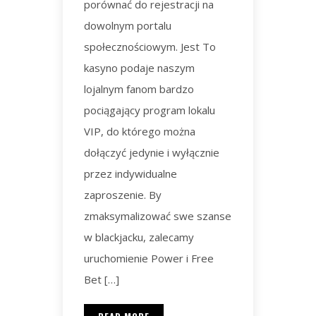
porównać do rejestracji na
dowolnym portalu
społecznościowym. Jest To
kasyno podaje naszym
lojalnym fanom bardzo
pociągający program lokalu
VIP, do którego można
dołączyć jedynie i wyłącznie
przez indywidualne
zaproszenie. By
zmaksymalizować swe szanse
w blackjacku, zalecamy
uruchomienie Power i Free
Bet […]