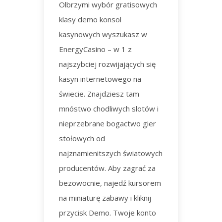
Olbrzymi wybór gratisowych
klasy demo konsol
kasynowych wyszukasz w
EnergyCasino – w 1 z
najszybciej rozwijających się
kasyn internetowego na
świecie. Znajdziesz tam
mnóstwo chodliwych slotów i
nieprzebrane bogactwo gier
stołowych od
najznamienitszych światowych
producentów. Aby zagrać za
bezowocnie, najedź kursorem
na miniaturę zabawy i kliknij
przycisk Demo. Twoje konto