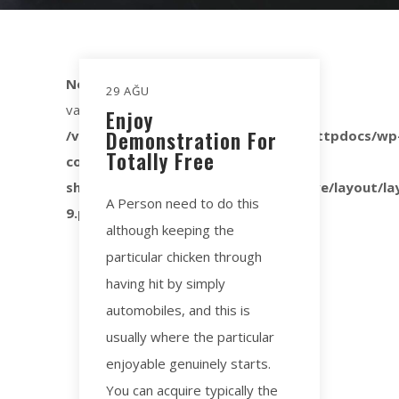
Notice
: Trying to access array offset on
29 AĞU
value of type bool in
Enjoy
Demonstration For
/var/www/vhosts/akbiyiket.com.tr/httpdocs/wp
Totally Free
content/plugins/nd-
shortcodes/addons/templates/archive/layout/la
A Person need to do this
9.php
on line
157
although keeping the
particular chicken through
having hit by simply
automobiles, and this is
usually where the particular
enjoyable genuinely starts.
You can acquire typically the