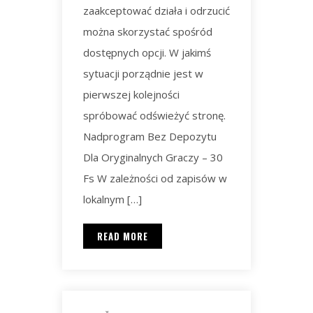
zaakceptować działa i odrzucić
można skorzystać spośród
dostępnych opcji. W jakimś
sytuacji porządnie jest w
pierwszej kolejności
spróbować odświeżyć stronę.
Nadprogram Bez Depozytu
Dla Oryginalnych Graczy – 30
Fs W zależności od zapisów w
lokalnym […]
READ MORE