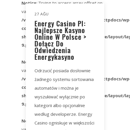
Notice
: Trying to access array offset on
value of type bool in
27 AĞU
/var/www/vhosts/akbiyiket.com.tr/httpdocs/wp
Energy Casino Pl:
content/plugins/nd-
Najlepsze Kasyno
Online W Polsce >
shortcodes/addons/templates/archive/layout/la
Dołącz Do
9.php
on line
157
Odwiedzenia
Energykasyno
Notice
: Trying to access array offset on
value of type bool in
Odrzucić posiada dosłownie
/var/www/vhosts/akbiyiket.com.tr/httpdocs/wp
żadnego systemu sortowania
content/plugins/nd-
automatów i można je
shortcodes/addons/templates/archive/layout/la
wyszukiwać wyłącznie po
9.php
on line
157
kategorii albo opcjonalnie
według developerze. Energy
Notice
: Trying to access array offset on
Casino ogniskuje w większości
value of type bool in