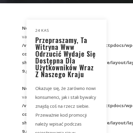
Notice
: Trying to access array offset on
24 KAS
value of type bool in
Przepraszamy, Ta
Witryna Www
/var/www/vhosts/akbiyiket.com.tr/httpdocs/wp
Odrzucić Wydaje Się
content/plugins/nd-
Dostępna Dla
shortcodes/addons/templates/archive/layout/la
Użytkowników Wraz
9.php
on line
157
Z Naszego Kraju
Notice
Okazuje się, że zarówno nowi
: Trying to access array offset on
value of type bool in
konsumenci, jak i stali bywalcy
/var/www/vhosts/akbiyiket.com.tr/httpdocs/wp
znajdą coś na rzecz siebie.
content/plugins/nd-
Przeważnie kod promocji
shortcodes/addons/templates/archive/layout/la
należy wpisać podczas
9.php
on line
157
rejestrowania się w