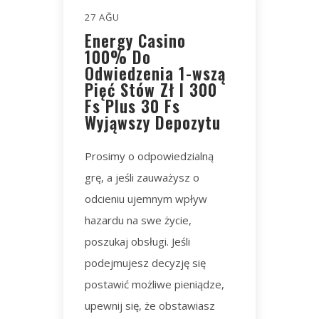
27 AĞU
Energy Casino ️
100% Do
Odwiedzenia 1-wszą
Pięć Stów Zł I 300
Fs Plus 30 Fs
Wyjąwszy Depozytu
Prosimy o odpowiedzialną
grę, a jeśli zauważysz o
odcieniu ujemnym wpływ
hazardu na swe życie,
poszukaj obsługi. Jeśli
podejmujesz decyzję się
postawić możliwe pieniądze,
upewnij się, że obstawiasz