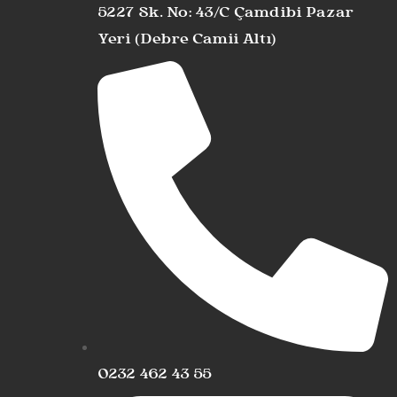
5227 Sk. No: 43/C Çamdibi Pazar
Yeri (Debre Camii Altı)
0232 462 43 55