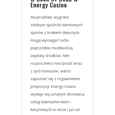
Energy Casino
Na przykład, wygrane
zdobyte spośród darmowych
spinów z brakiem depozytu
mogą wymagać ruchu
poprzednio możliwością
wypłaty środków. Nim
rozpoczniesz korzystać wraz
z tych bonusów, warto
zapoznać się z regulaminem
propozycji. Energy Casino
wydaje się uznanym dostawcą
usług bukmacherskich i
kasynowych w necie i już od