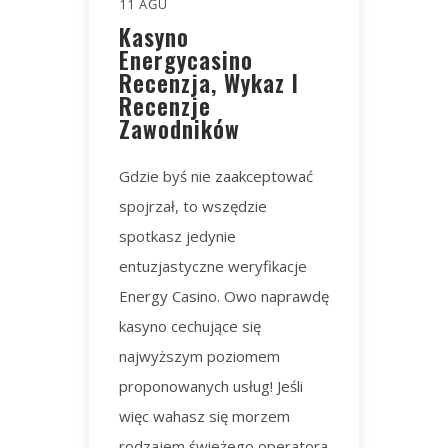
11 AĞU
Kasyno
Energycasino
Recenzja, Wykaz I
Recenzje
Zawodników
Gdzie byś nie zaakceptować
spojrzał, to wszędzie
spotkasz jedynie
entuzjastyczne weryfikacje
Energy Casino. Owo naprawdę
kasyno cechujące się
najwyższym poziomem
proponowanych usług! Jeśli
więc wahasz się morzem
rodzajem świeżego operatora