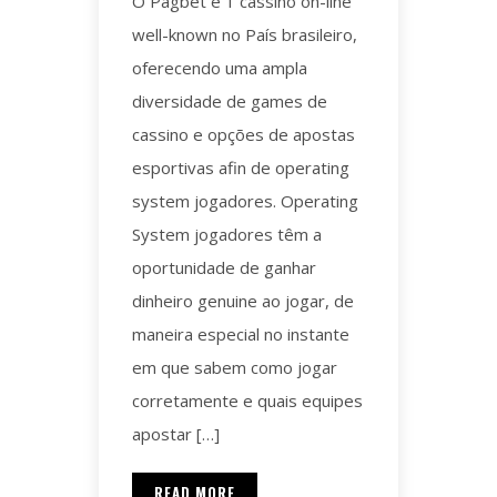
O Pagbet é 1 cassino on-line
well-known no País brasileiro,
oferecendo uma ampla
diversidade de games de
cassino e opções de apostas
esportivas afin de operating
system jogadores. Operating
System jogadores têm a
oportunidade de ganhar
dinheiro genuine ao jogar, de
maneira especial no instante
em que sabem como jogar
corretamente e quais equipes
apostar […]
READ MORE