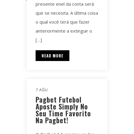
presente enel da conta será
que se necesita. A última coisa
o qual você terá que fazer
anteriormente a extinguir o
[…]
READ MORE
7 AĞU
Pagbet Futebol
Aposte Simply No
Seu Time Favorito
Na Pagbet!