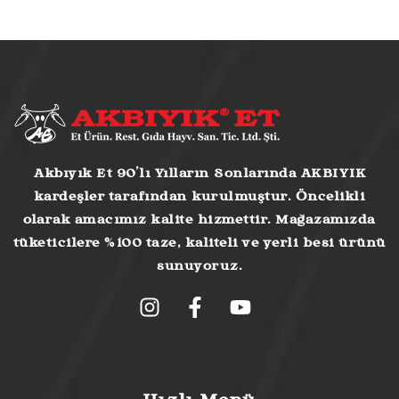
Akbıyık Et 90’lı Yılların Sonlarında AKBIYIK
kardeşler tarafından kurulmuştur. Öncelikli
olarak amacımız kalite hizmettir. Mağazamızda
tüketicilere %100 taze, kaliteli ve yerli besi ürünü
sunuyoruz.